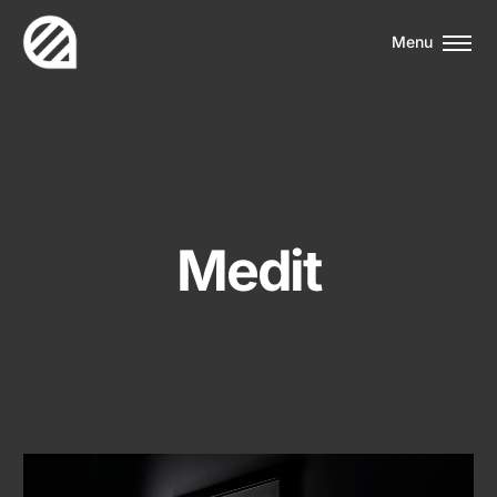
Menu
M
e
d
i
t