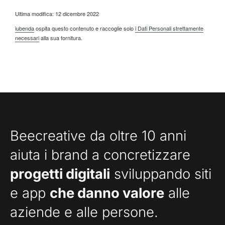
Ultima modifica: 12 dicembre 2022
iubenda
ospita questo contenuto e raccoglie solo
i Dati Personali strettamente
necessari
alla sua fornitura.
Beecreative da oltre 10 anni
aiuta i brand a concretizzare
progetti digitali
sviluppando siti
e app
che danno valore
alle
aziende e alle persone.