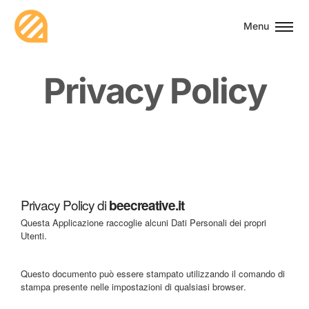
Menu
P
r
i
v
a
c
y
P
o
l
i
c
y
Privacy Policy di
beecreative.it
Questa Applicazione raccoglie alcuni Dati Personali dei propri
Utenti.
Questo documento può essere stampato utilizzando il comando di
stampa presente nelle impostazioni di qualsiasi browser.