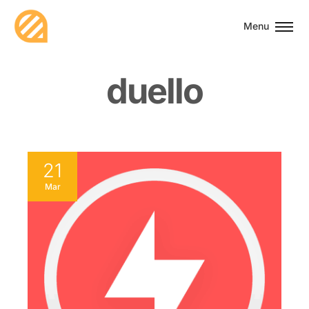
Menu
d
u
e
l
l
o
21
Mar