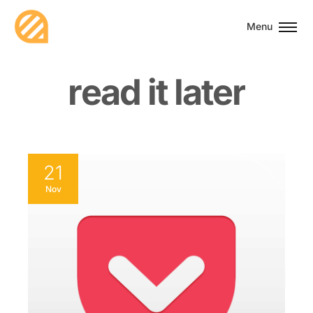
Menu
r
e
a
d
i
t
l
a
t
e
r
21
Nov