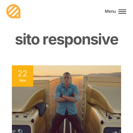
Menu
s
i
t
o
r
e
s
p
o
n
s
i
v
e
22
Nov