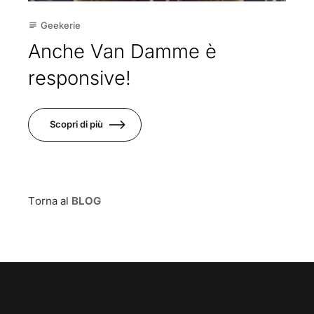
Geekerie
subject
Anche Van Damme è
responsive!
Scopri di più
Torna al
BLOG