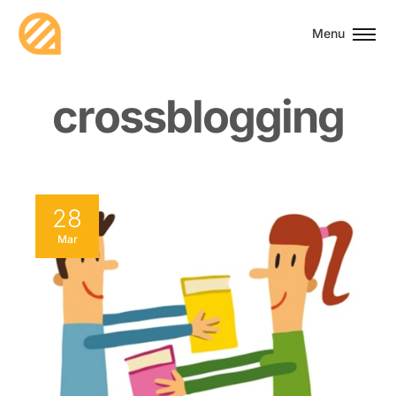
Menu
c
r
o
s
s
b
l
o
g
g
i
n
g
28
Mar