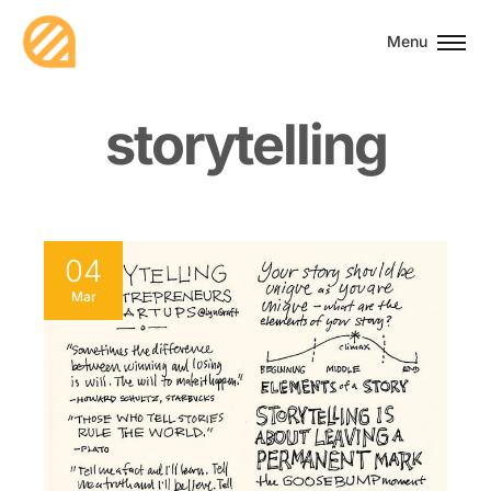
Menu
s
t
o
r
y
t
e
l
l
i
n
g
04
Mar