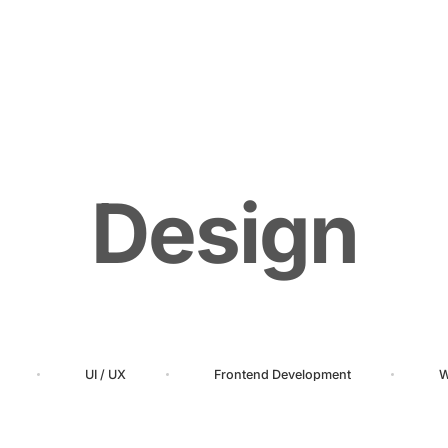
D
e
s
i
g
n
UI
/
UX
Frontend
Development
W