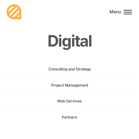
Menu
D
i
g
i
t
a
l
Consulting
and
Strategy
Project
Management
Web
Services
Partners