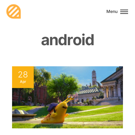
Menu
a
n
d
r
o
i
d
28
Apr