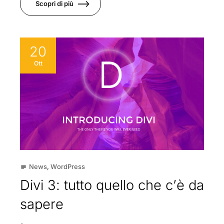
Scopri di più
20
Ott
News
,
WordPress
subject
Divi 3: tutto quello che c’è da
sapere