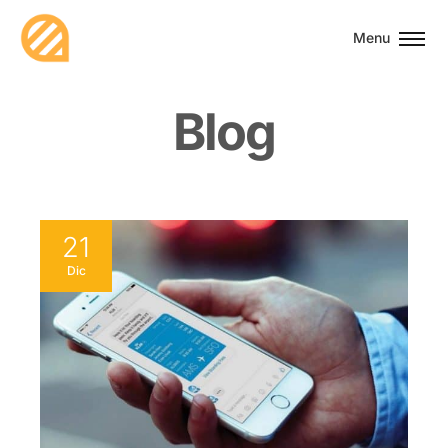
Menu
B
l
o
g
21
Dic