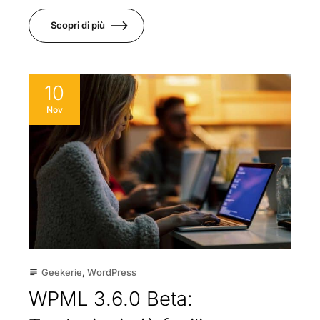
Scopri di più
10
Nov
Geekerie
,
WordPress
subject
WPML 3.6.0 Beta: