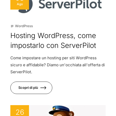
Ago
WordPress
subject
Hosting WordPress, come
impostarlo con ServerPilot
Come impostare un hosting per siti WordPress
sicuro e affidabile? Diamo un'occhiata all'offerta di
ServerPilot.
Scopri di più
26