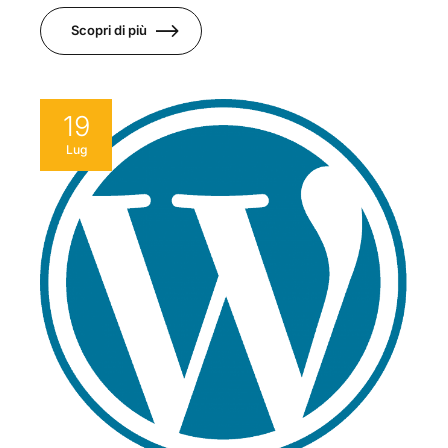
Scopri di più
19
Lug