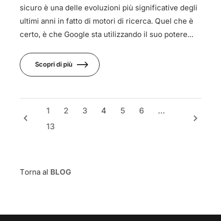
sicuro è una delle evoluzioni più significative degli
ultimi anni in fatto di motori di ricerca. Quel che è
certo, è che Google sta utilizzando il suo potere...
Scopri di più
1
2
3
4
5
6
…
keyboard_arrow_left
keyboard_arrow_right
13
Torna al
BLOG