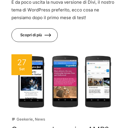
È da poco uscita la nuova versione di Divi, il nostro
tema di WordPress preferito, ecco cosa ne
pensiamo dopo il primo mese di test!
Scopri di più
27
Set
Geekerie
,
News
subject