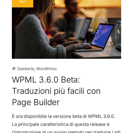
Nov
Geekerie
,
WordPress
subject
WPML 3.6.0 Beta:
Traduzioni più facili con
Page Builder
È ora disponibile la versione beta di WPML 3.6.0.
La principale caratteristica di questa release è
l’introduzione di un nuovo metodo per tradurre i siti