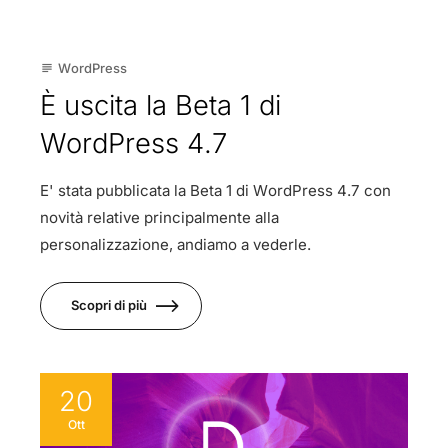
WordPress
subject
È uscita la Beta 1 di
WordPress 4.7
E' stata pubblicata la Beta 1 di WordPress 4.7 con
novità relative principalmente alla
personalizzazione, andiamo a vederle.
Scopri di più
20
Ott