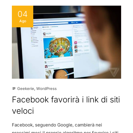
04
Ago
Geekerie
,
WordPress
subject
Facebook favorirà i link di siti
veloci
Facebook, seguendo Google, cambierà nei
prossimi mesi il proprio algoritmo per favorire i siti