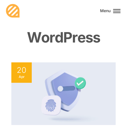
Menu
W
o
r
d
P
r
e
s
s
20
Apr