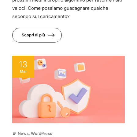
veloci. Come possiamo guadagnare qualche
secondo sul caricamento?
Scopri di più
13
Mar
News
,
WordPress
subject